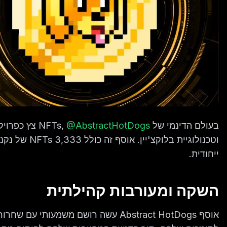
בעולם הדינמי של NFTs,
@AbstractHotDogs
צץ כפרויק
וטכנולוגיית 
ייחודית.
השקה ומעורבות קהילתית
אוסף Abstract HotDogs עשה רושם משמעותי עם שחרורו ב-