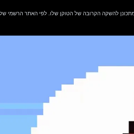
לק מההתרחבות המתמשכת שלו, Abstract HotDogs מתכונן להשקה הקרובה של הטוקן שלו. לפי האתר הרשמי