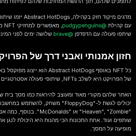
לתומכים שלהם, תוך הדגשת המחויבות שלהם לפיתוח מתמש
מדגים מיקוד חזק
עם קהילת
@pudgypenguins
, מ
שיתפו פעולה עם הדפדפן
@brave
שלושה ימים לפני המינ
חזון אמנותי ואבני דרך של הפרויק
כל NFT באוסף stract HotDogs
של הפרויקט היא לשלב NFTs, שיתופי פעולה אסטרטגיים ומעורבות קהילתית כדי ליצור חוויה ייחודית וסוחפת.
האתר שלהם מקורי מאוד ומעוצב להיראות כמו מסך בית של
יכולים לגשת ל-"FloppyDog" משחק,
מופיעה על המסך.