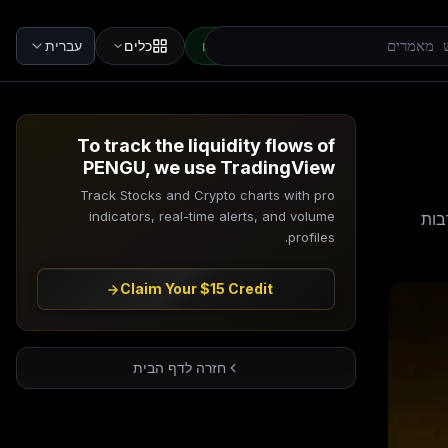
שותפים
כלים
עברית
To track the liquidity flows of
PENGU, we use TradingView
Track Stocks and Crypto charts with pro
indicators, real-time alerts, and volume
עורבות
profiles.
Claim Your $15 Credit
חזרה לדף הבית