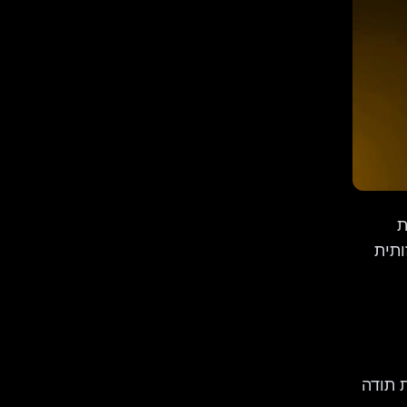
ת
 חזותית
 תודה