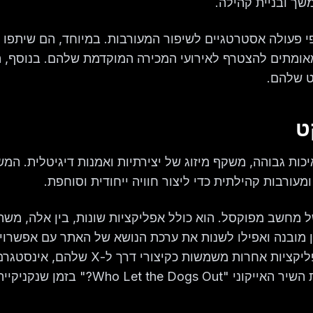
ך ובניית קהילה.
 בקהילה, Abstract HotDogs יזמו שיתופי פעולה אסטרטגיים לשיפור המעורבות. במיוחד, הם שית
אפשרים למחזיקי NFT מאומתים להצטרף לאירועי המכירה המוקדמת שלהם. בנוסף,
ט שלהם.
ט
Ab הוא ייצוג מפוקסל באיכות גבוהה, משקף מיזוג של יצירתיות ואמנות דיגיטלית. ה
 מחשב מפוקסל. הוא כולל אפליקציות שונות, בין אלה, מש
 להשתמש במחשבון מובנה ואפילו לשנות את ערכת הנושא של האתר עם אפשרו
"Heaven", "Zombie" או "McDonalds". בנוסף, כמה אפליקציות אחרות משמשות כקיצורי דרך ל-X שלהם, א
שותפים ועוד. אחת התכונות הכי מהנות היא היכולת לנגן את השיר האייקוני "e Dogs Out