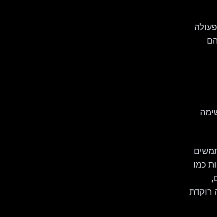
פו פעולה
 הם
משימה
תמשים
יות כמו
ינסטגרם,
Who Let th?" בזמן שנקניקייה רוקדת