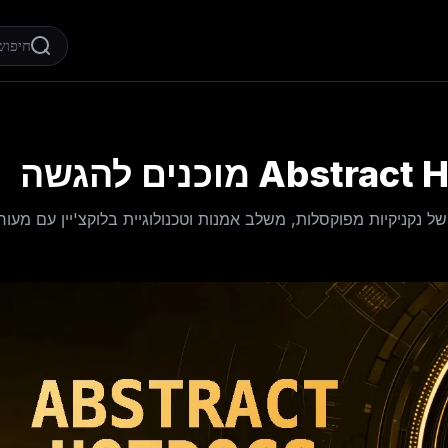
Abstract HotDog הוא פרויקט NFT בולט הכולל 3,333 NFTs של נקניקיות מפוקסלות, משלב אמנות וטכנולוגיית בלוקצ'יין עם מ