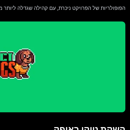
הפופולריות של הפרויקט ניכרת, עם קהילה שגדלה ליותר מ-100,000 חברים
השקת טוקן באופק