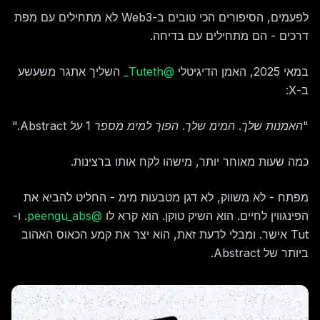
לפעמים, הסיפורים הכי טובים ב-Web3 לא מתחילים עם מפת
דרכים - הם מתחילים עם בדיחה.
במאי 2025, האמן הדיגיטלי
@Tuteth_
השליך אתגר משעשע
ב-X:
"האמנות שלך. המימ שלך. הפוך למימ מספר 1 על Abstract."
כמה שעות מאוחר יותר, מישהו לקח אותו ברצינות.
מפתח - לא משווק, לא דגן מטבעות מימ - החליט להביא את
הפינגווין לחיים. הוא השיק טוקן. הוא קרא לו
@peengu_abs
. ו-
Tut אישר. ומבלי לדעת זאת, הוא יצר את קמע הכאוס האהוב
ביותר של Abstract.