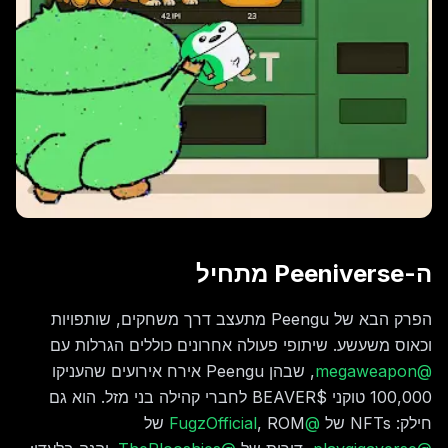
ה-Peeniverse מתחיל
הפרק הבא של Peengu מתעצב דרך משחקים, שותפויות
וכאוס משעשע. שיתופי פעולה אחרונים כוללים הגרלות עם
@
megaweapon
, שבהן Peengu אירח אירועים שהעניקו
100,000 טוקני $BEAVER לחברי קהילה בני מזל. הוא גם
חילק: NFTs של
@FugzOfficial
, ROM של