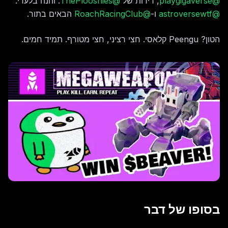
@playgigaverse
, דירות של
@ThePlooshies
. והנה בלעדי:
@astroversewtf
ו-
@RoachRacingClub
הבאים בתור.
הטון? Peengu קלאסי. חצי רציני, חצי מטורף. תמיד חמים.
בסופו של דבר