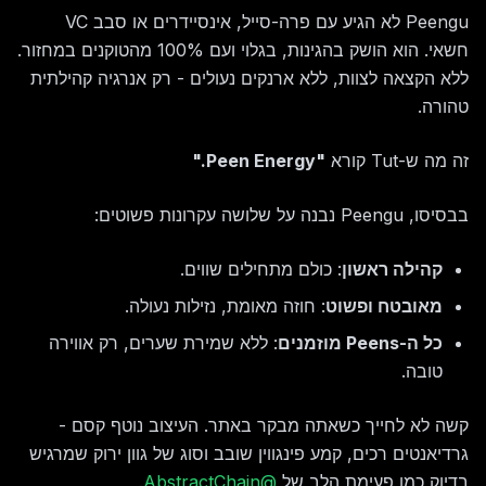
Peengu לא הגיע עם פרה-סייל, אינסיידרים או סבב VC
חשאי. הוא הושק בהגינות, בגלוי ועם 100% מהטוקנים במחזור.
ללא הקצאה לצוות, ללא ארנקים נעולים - רק אנרגיה קהילתית
טהורה.
זה מה ש-Tut קורא
"Peen Energy."
בבסיסו, Peengu נבנה על שלושה עקרונות פשוטים:
קהילה ראשון
: כולם מתחילים שווים.
מאובטח ופשוט
: חוזה מאומת, נזילות נעולה.
כל ה-Peens מוזמנים
: ללא שמירת שערים, רק אווירה
טובה.
קשה לא לחייך כשאתה מבקר באתר. העיצוב נוטף קסם -
גרדיאנטים רכים, קמע פינגווין שובב וסוג של גוון ירוק שמרגיש
בדיוק כמו פעימת הלב של
@AbstractChain
.