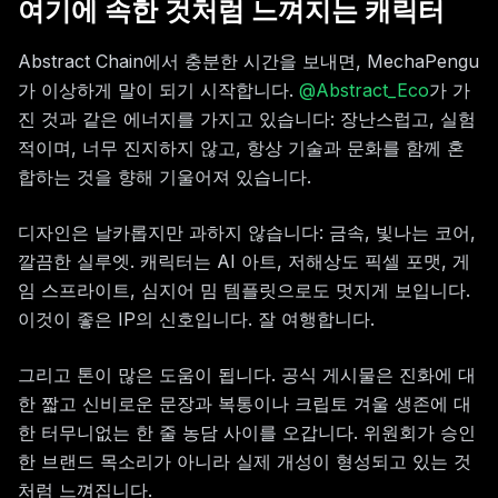
여기에 속한 것처럼 느껴지는 캐릭터
Abstract Chain에서 충분한 시간을 보내면, MechaPengu
가 이상하게 말이 되기 시작합니다.
@Abstract_Eco
가 가
진 것과 같은 에너지를 가지고 있습니다: 장난스럽고, 실험
적이며, 너무 진지하지 않고, 항상 기술과 문화를 함께 혼
합하는 것을 향해 기울어져 있습니다.
디자인은 날카롭지만 과하지 않습니다: 금속, 빛나는 코어,
깔끔한 실루엣. 캐릭터는 AI 아트, 저해상도 픽셀 포맷, 게
임 스프라이트, 심지어 밈 템플릿으로도 멋지게 보입니다.
이것이 좋은 IP의 신호입니다. 잘 여행합니다.
그리고 톤이 많은 도움이 됩니다. 공식 게시물은 진화에 대
한 짧고 신비로운 문장과 복통이나 크립토 겨울 생존에 대
한 터무니없는 한 줄 농담 사이를 오갑니다. 위원회가 승인
한 브랜드 목소리가 아니라 실제 개성이 형성되고 있는 것
처럼 느껴집니다.