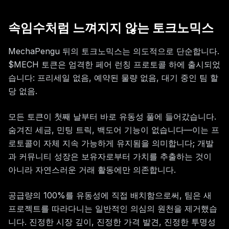
속임수처럼 느껴지지 않는 토크노믹스
MechaPengu 뒤의 토크노믹스는 의도적으로 단순합니다.
$MECH 토큰은 엄격한 페어 런칭 프로토콜 하에 출시되었
습니다: 프리세일 없음, 예약된 물량 없음, 대기 중인 팀 할
당 없음.
모든 토큰이 첫째 날부터 바로 유동성 풀에 들어갔습니다.
숨겨진 세금, 민팅 트릭, 백도어 기능이 없습니다—이는 프
로토콜이 자체 지속 가능하게 유지됨을 의미합니다; 개발
과 커뮤니티 성장은 보유자로부터 가치를 추출하는 것이
아니라 자연스러운 거래 활동에만 의존합니다.
공급량의 100%를 유동성에 직접 배치함으로써, 팀은 새
프로젝트를 따라다니는 일반적인 의심의 원천을 제거했습
니다. 진정한 시장 깊이, 진정한 가격 발견, 진정한 투명성