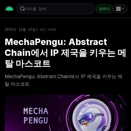
파트너
2025년 11월 21일
3
min read
MechaPengu: Abstract
Chain에서 IP 제국을 키우는 메
탈 마스코트
MechaPengu: Abstract Chain에서 IP 제국을 키우는 메
탈 마스코트