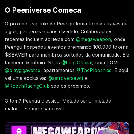
O Peeniverse Comeca
O proximo capitulo do Peengu toma forma atraves de
jogos, parcerias e caos divertido. Colaboracoes
recentes incluem sorteios com
@
megaweapon
, onde
Peengu hospedou eventos premiando 100.000 tokens
$BEAVER para membros sortudos da comunidade. Ele
tambem distribuiu: NFTs
@FugzOfficial
, uma ROM
@playgigaverse
, apartamentos
@ThePlooshies
. E aqui
vai uma exclusiva:
@astroversewtf
e
@RoachRacingClub
sao os proximos.
O tom? Peengu classico. Metade serio, metade
maluco. Sempre saudavel.