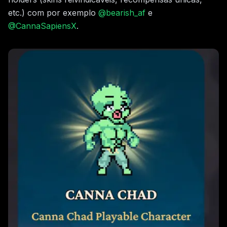
etc.) com por exemplo
@bearish_af
e
@CannaSapiensX
.