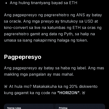
Ang huling tinantyang bayad sa ETH
Ang pagpepresyo ng pagrerehistro ng ANS ay batay
sa oracle. Ang mga presyo ay tinutukoy sa USD at
kino-convert sa live na katumbas ng ETH sa oras ng
pagrerehistro gamit ang data ng Pyth, sa halip na
umasa sa isang nakapirming halaga ng token.
Pagpepresyo
Ang pagpepresyo ay batay sa haba ng label. Ang mas
maikling mga pangalan ay mas mahal.
🚨 At hula mo? Makakakuha ka ng 20% diskwento
kung gagamit ka ng code na
"HORIZON"
. 🚨