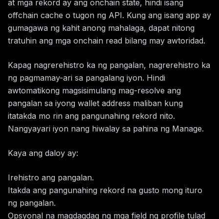
at mga rekord ay ang onchain state, hindi isang
offchain cache o tugon ng API. Kung ang isang app ay
gumagawa ng kahit anong mahalaga, dapat nitong
tratuhin ang mga onchain read bilang may awtoridad.
Kapag nagrerehistro ka ng pangalan, nagrerehistro ka
ng pagmamay-ari sa pangalang iyon. Hindi
awtomatikong magsisimulang mag-resolve ang
pangalan sa iyong wallet address maliban kung
itatakda mo rin ang pangunahing rekord nito.
Nangyayari iyon nang hiwalay sa pahina ng Manage.
Kaya ang daloy ay:
Irehistro ang pangalan.
Itakda ang pangunahing rekord na gusto mong ituro
ng pangalan.
Opsyonal na magdagdag ng mga field ng profile tulad