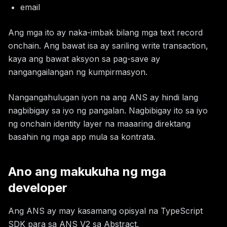
email
Ang mga ito ay naka-imbak bilang mga text record
onchain. Ang bawat isa ay sariling write transaction,
kaya ang bawat aksyon sa pag-save ay
nangangailangan ng kumpirmasyon.
Nangangahulugan iyon na ang ANS ay hindi lang
nagbibigay sa iyo ng pangalan. Nagbibigay ito sa iyo
ng onchain identity layer na maaaring direktang
basahin ng mga app mula sa kontrata.
Ano ang makukuha ng mga
developer
Ang ANS ay may kasamang opisyal na TypeScript
SDK para sa ANS V2 sa Abstract.