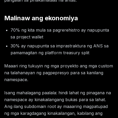
pangalan sa pinakamataas na antas.
Malinaw ang ekonomiya
70% ng kita mula sa pagrerehistro ay napupunta
sa project wallet
30% ay napupunta sa imprastraktura ng ANS sa
pamamagitan ng platform treasury split
Maaari ring tukuyin ng mga proyekto ang mga custom
na talahanayan ng pagpepresyo para sa kanilang
namespace.
Isang mahalagang paalala: hindi lahat ng pinagana na
namespace ay kinakailangang bukas para sa lahat.
Ang ilang subdomain root ay maaaring magpatupad
ng mga karagdagang kinakailangan, kabilang ang