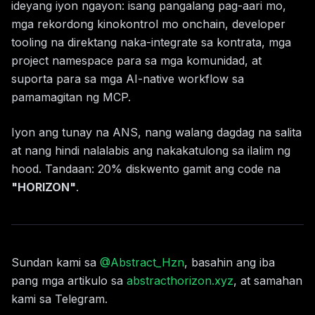
ideyang iyon ngayon: isang pangalang pag-aari mo,
mga rekordong kinokontrol mo onchain, developer
tooling na direktang naka-integrate sa kontrata, mga
project namespace para sa mga komunidad, at
suporta para sa mga AI-native workflow sa
pamamagitan ng MCP.
Iyon ang tunay na ANS, nang walang dagdag na salita
at nang hindi nalalabis ang nakakatulong sa ilalim ng
hood. Tandaan: 20% diskwento gamit ang code na
"HORIZON"
.
Sundan kami sa
@Abstract_Hzn
, basahin ang iba
pang mga artikulo sa
abstracthorizon.xyz
, at samahan
kami sa Telegram.