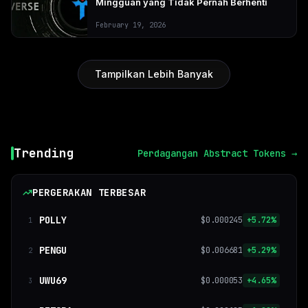
Mingguan yang Tidak Pernah Berhenti
February 19, 2026
Tampilkan Lebih Banyak
Trending
Perdagangan
Abstract Tokens →
PERGERAKAN TERBESAR
POLLY
$0.000245
+5.72%
1
PENGU
$0.006681
+5.29%
2
UWU69
$0.000053
+4.65%
3