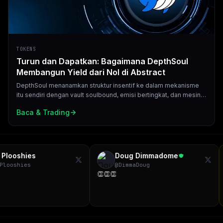
TOKENS
Turun dan Dapatkan: Bagaimana DepthSoul
Membangun Yield dari Nol di Abstract
DepthSoul menanamkan struktur insentif ke dalam mekanisme
itu sendiri dengan vault soulbound, emisi bertingkat, dan mesin
pembakaran yang mengompres pasokan di setiap tindakan.
Baca & Trading
oshies
Doug Dimmadome
oshies
@
DimmaDoug
👏👏👏
Tha