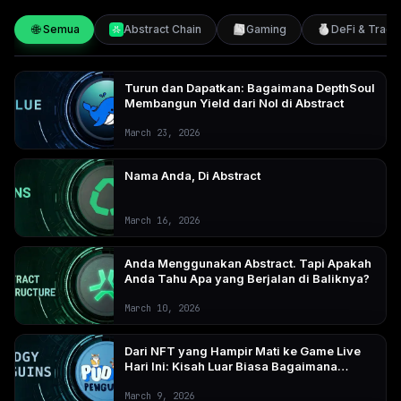
🌐
Semua
Abstract Chain
Gaming
DeFi & Tradi
Turun dan Dapatkan: Bagaimana DepthSoul
Membangun Yield dari Nol di Abstract
March 23, 2026
Nama Anda, Di Abstract
March 16, 2026
Anda Menggunakan Abstract. Tapi Apakah
Anda Tahu Apa yang Berjalan di Baliknya?
March 10, 2026
Dari NFT yang Hampir Mati ke Game Live
Hari Ini: Kisah Luar Biasa Bagaimana
Pudgy Penguins Membangun Kerajaan
$2,4 Miliar
March 9, 2026