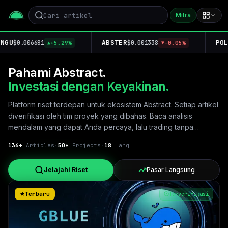
Mitra
U
ABSTER
POLLY
$0.006681
$0.001338
+5.29%
-0.05%
▲
▼
Pahami Abstract.
Investasi dengan Keyakinan.
Platform riset terdepan untuk ekosistem Abstract. Setiap artikel
diverifikasi oleh tim proyek yang dibahas. Baca analisis
mendalam yang dapat Anda percaya, lalu trading tanpa
meninggalkan halaman.
136
+
Articles
·
50+
Projects
·
18
Lang
Jelajahi Riset
Pasar Langsung
Terbaru
Terverifikasi