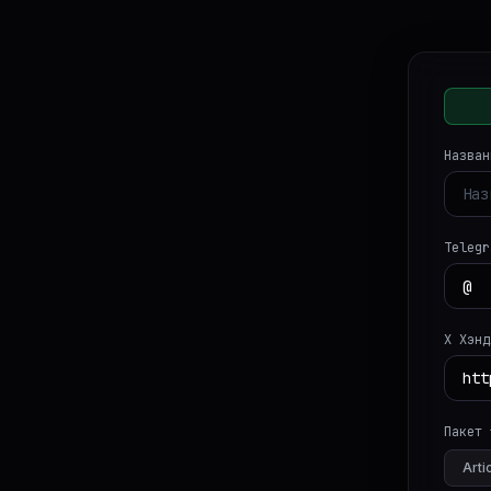
Назван
Telegr
X Хэнд
Пакет
Arti