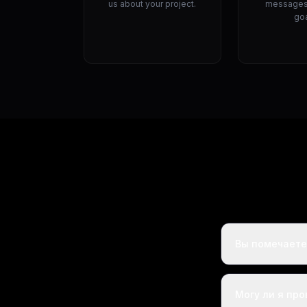
us about your project.
messages,
goa
Вы помечаете
Могу ли я пр