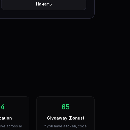
Начать
04
05
cation
Giveaway (Bonus)
live across all
If you have a token, code,