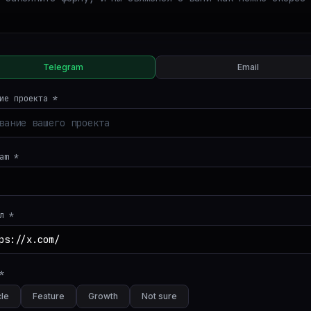
Telegram
Email
ие проекта
*
am *
л
*
*
cle
Feature
Growth
Not sure