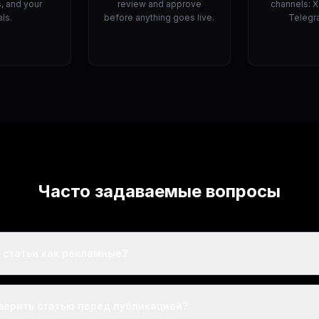
 and your
review and approve
channels: X
ls.
before anything goes live.
Telegra
Часто задаваемые вопросы
 статьи как рекламные?
оверить статью перед публикацией?