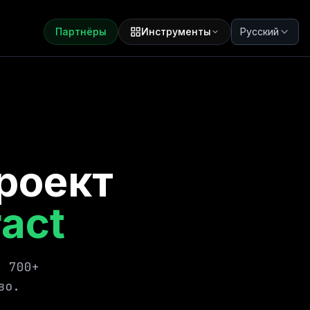
Партнёры
Инструменты
Русский
роект
act
8 700+
во.