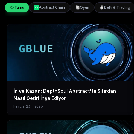
🌐
Tumu
Abstract Chain
Oyun
DeFi & Trading
İn ve Kazan: DepthSoul Abstract'ta Sıfırdan
Nasıl Getiri İnşa Ediyor
March 23, 2026