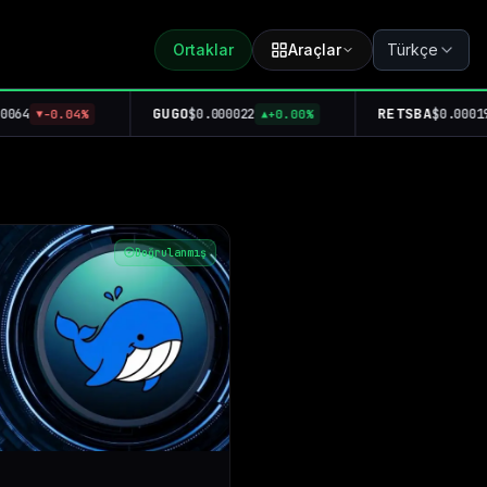
Ortaklar
Araçlar
Türkçe
GUGO
RETSBA
$0.000022
$0.000190
%
+0.00%
-3.99%
▲
▼
Doğrulanmış