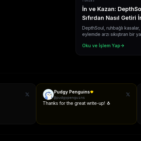
TOKENS
İn ve Kazan: DepthSo
Sıfırdan Nasıl Getiri 
DepthSoul, ruhbağlı kasalar
eylemde arzı sıkıştıran bir y
yapısını mekanizmaların ken
Oku ve İşlem Yap
Pudgy Penguins
LothHannnk
@
pudgypenguins
@
rando420noo
Thanks for the great write-up! 🐧
Chad article! And 
https://t.co/q9mf