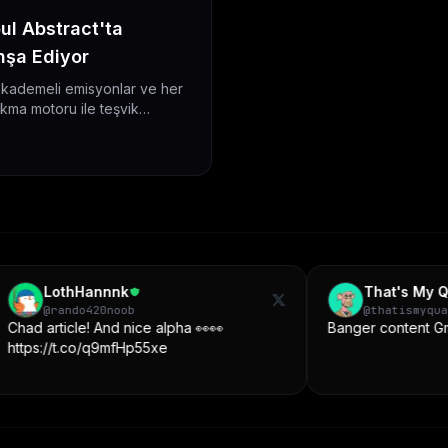
ul Abstract'ta
İnşa Ediyor
, kademeli emisyonlar ve her
akma motoru ile teşvik
disine gömer.
That's My Quant 🤖🧠
b
@
thatismyquant
nice alpha 👀👀
Banger content Gm @ThePlooshies
Hp55xe