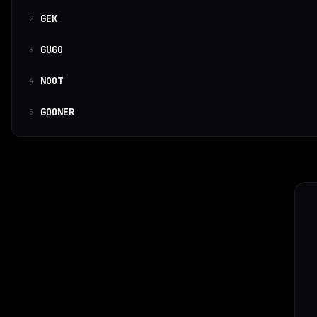
GEK
2
GUGO
3
NOOT
4
GOONER
5