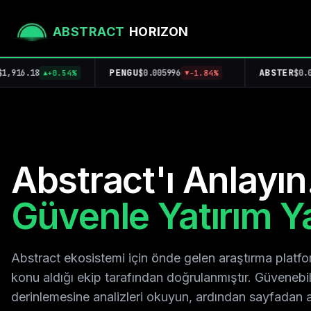
ABSTRACT
HORIZON
PENGU
ABSTER
$0.005996
$0.001289
0.54%
-1.84%
-0.6
▼
▼
Abstract'ı Anlayın
Güvenle Yatırım Y
Abstract ekosistemi için önde gelen araştırma platf
konu aldığı ekip tarafından doğrulanmıştır. Güvenebi
derinlemesine analizleri okuyun, ardından sayfadan 