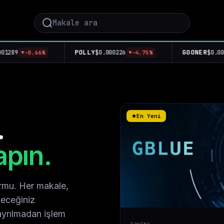
POLLY
GOONER
$0.000226
$0.000064
6%
-4.75%
-0.04
▼
▼
En Yeni
.
apın.
ormu. Her makale,
leceğiniz
ayrılmadan işlem