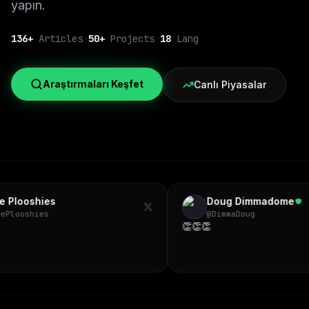
yapın.
136
+
Articles
·
50+
Projects
·
18
Lang
Araştırmaları Keşfet
Canlı Piyasalar
Doug Dimmadome
@
DimmaDoug
👏👏👏