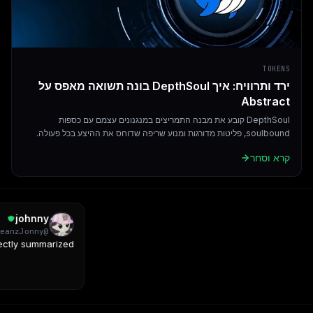
TOKENS
ירד ותרוויח: איך DepthSoul בונה תשואה מאפס על
Abstract
DepthSoul קובע את מבנה התמריצים במנגנונים עצמם עם כספות
soulbound, פליטות מדורגות ומנוע שריפה שדוחס את ההיצע בכל פעולה.
קרא וסחר
ohnny
Jonny
@
y summarized