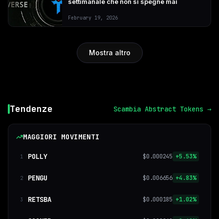
settimanale che non si spegne mai
February 19, 2026
Mostra altro
Tendenze
Scambia
Abstract Tokens →
MAGGIORI MOVIMENTI
POLLY
$0.000245
+5.53%
1
PENGU
$0.006656
+4.83%
2
RETSBA
$0.000185
+1.02%
3