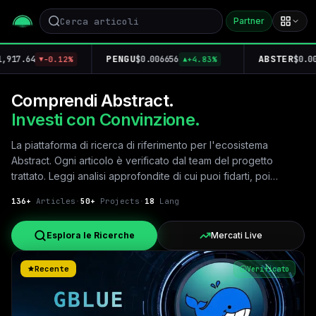
Partner
PENGU
ABSTER
17.64
$0.006656
$0.0013
-0.12%
+4.83%
▼
▲
Comprendi Abstract.
Investi con Convinzione.
La piattaforma di ricerca di riferimento per l'ecosistema
Abstract. Ogni articolo è verificato dal team del progetto
trattato. Leggi analisi approfondite di cui puoi fidarti, poi
scambia senza lasciare la pagina.
136
+
Articles
·
50+
Projects
·
18
Lang
Esplora le Ricerche
Mercati Live
Recente
Verificato