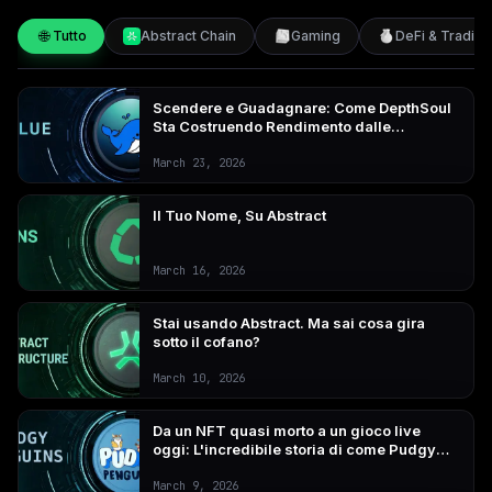
🌐
Tutto
Abstract Chain
Gaming
DeFi & Trading
Scendere e Guadagnare: Come DepthSoul
Sta Costruendo Rendimento dalle
Fondamenta su Abstract
March 23, 2026
Il Tuo Nome, Su Abstract
March 16, 2026
Stai usando Abstract. Ma sai cosa gira
sotto il cofano?
March 10, 2026
Da un NFT quasi morto a un gioco live
oggi: L'incredibile storia di come Pudgy
Penguins ha costruito un impero da 2,4
miliardi di dollari
March 9, 2026