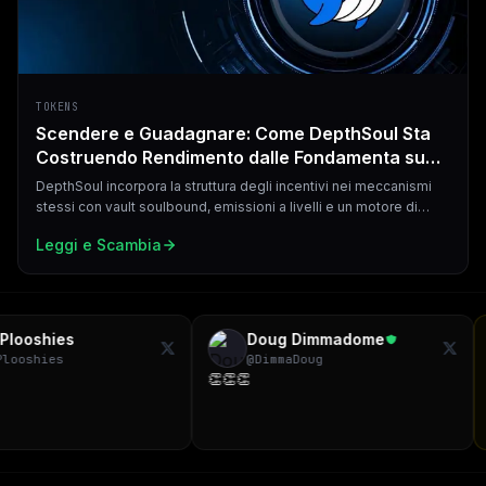
TOKENS
Scendere e Guadagnare: Come DepthSoul Sta
Costruendo Rendimento dalle Fondamenta su
Abstract
DepthSoul incorpora la struttura degli incentivi nei meccanismi
stessi con vault soulbound, emissioni a livelli e un motore di
combustione che comprime l'offerta ad ogni azione.
Leggi e Scambia
oshies
Doug Dimmadome
shies
@
DimmaDoug
👏👏👏
Than